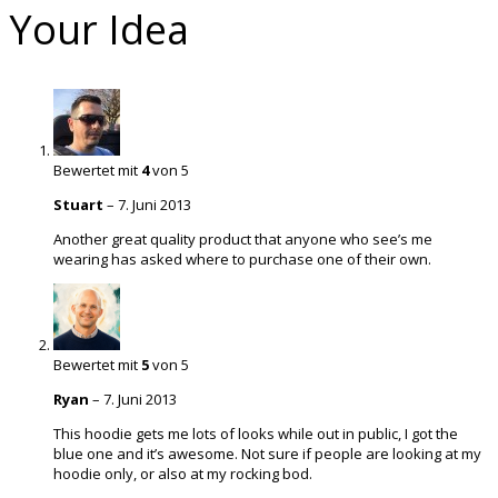
Your Idea
Bewertet mit
4
von 5
Stuart
–
7. Juni 2013
Another great quality product that anyone who see’s me
wearing has asked where to purchase one of their own.
Bewertet mit
5
von 5
Ryan
–
7. Juni 2013
This hoodie gets me lots of looks while out in public, I got the
blue one and it’s awesome. Not sure if people are looking at my
hoodie only, or also at my rocking bod.