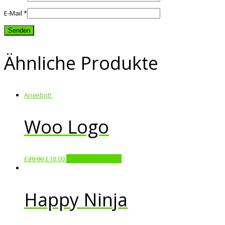
E-Mail
*
Ähnliche Produkte
Angebot!
Woo Logo
£
20.00
£
18.00
In den Warenkorb
Happy Ninja