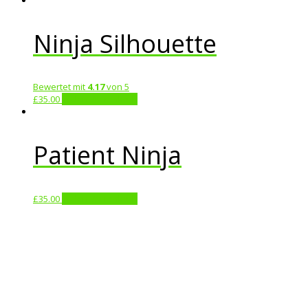
Ninja Silhouette
Bewertet mit
4.17
von 5
£
35.00
In den Warenkorb
Patient Ninja
£
35.00
In den Warenkorb
manico.tv